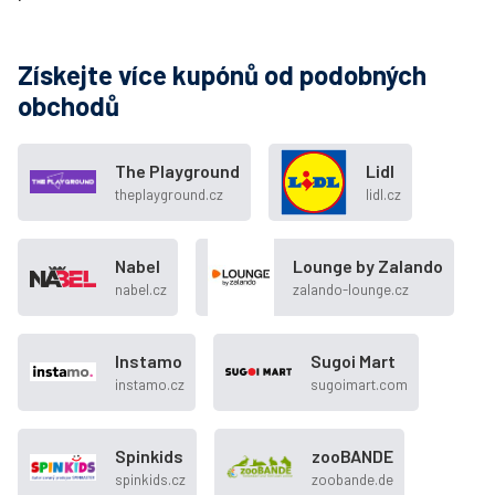
Získejte více kupónů od podobných
obchodů
The Playground
Lidl
theplayground.cz
lidl.cz
Nabel
Lounge by Zalando
nabel.cz
zalando-lounge.cz
Instamo
Sugoi Mart
instamo.cz
sugoimart.com
Spinkids
zooBANDE
spinkids.cz
zoobande.de