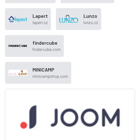
Lapert
Lunzo
lapert.cz
lunzo.cz
findercube
findercube.com
MINICAMP
minicampshop.com