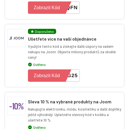
LQFN
Zobrazit Kód
Doporučeno
Ušetřete více na vaší objednávce
Využijte tento kód a získejte další úspory na vašem
nákupu na Joom. Objevte miliony produktů za skvělé
ceny!
Ověřeno
NG25
Zobrazit Kód
Sleva 10 % na vybrané produkty na Joom
-10%
Nakupujte elektroniku, módu, kosmetiku a další doplňky
ještě výhodněji. Uplatněte slevový kód v košíku a
ušetřete 10 %.
Ověřeno