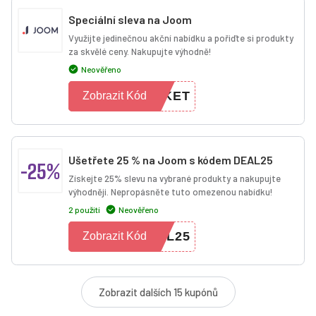
Speciální sleva na Joom
Využijte jedinečnou akční nabídku a pořiďte si produkty
za skvělé ceny. Nakupujte výhodně!
Neověřeno
CKET
Zobrazit Kód
Ušetřete 25 % na Joom s kódem DEAL25
-25%
Získejte 25% slevu na vybrané produkty a nakupujte
výhodněji. Nepropásněte tuto omezenou nabídku!
2 použití
Neověřeno
AL25
Zobrazit Kód
Zobrazit dalších 15 kupónů