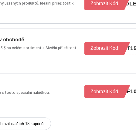
lný úžasných produktů. Ideální příležitost k
NDL
Zobrazit Kód
 v obchodě
 15 $ na celém sortimentu. Skvělá příležitost
NT1
Zobrazit Kód
EF1
Zobrazit Kód
e s touto speciální nabídkou.
brazit dalších 18 kupónů