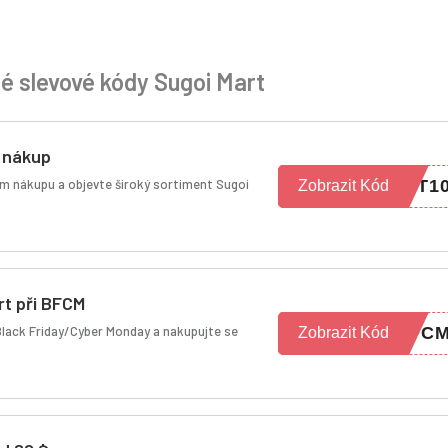
 slevové kódy Sugoi Mart
í nákup
ním nákupu a objevte široký sortiment Sugoi
ET1
Zobrazit Kód
rt při BFCM
Black Friday/Cyber Monday a nakupujte se
BFC
Zobrazit Kód