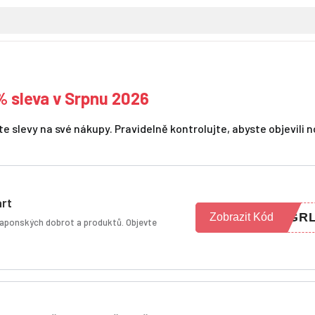
% sleva v Srpnu 2026
 slevy na své nákupy. Pravidelně kontrolujte, abyste objevili 
art
IGR
Zobrazit Kód
t japonských dobrot a produktů. Objevte