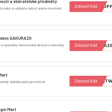
kosti a sběratelské předměty
0OF
Zobrazit Kód
ty nebo si udělejte radost anime merchem
 kódem SAKURA20
a speciality. Neomezená akce pro milovníky
RA2
Zobrazit Kód
Mart
RQT
Zobrazit Kód
odněji. Nabídka platí jen krátce!
goi Mart