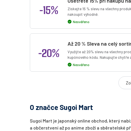
Ušetřete 15% při nákupu na
-15%
Získejte 15 % slevu na všechny produk
nakoupit výhodně.
Neověřeno
Až 20 % Sleva na celý sort
-20%
Využijte až 20% slevu na všechny pr
kupónového kódu. Nakupujte chytře a
Neověřeno
Zo
O značce Sugoi Mart
Sugoi Mart je japonský online obchod, který nab
a občerstvení až po anime zboží a sběratelské př