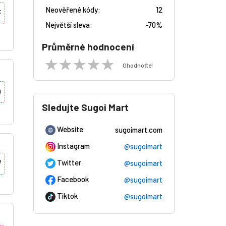
Neověřené kódy:
12
F
Největší sleva:
-
70%
Průměrné hodnocení
Ohodnoťte!
0
Sledujte Sugoi Mart
Website
sugoimart.com
Instagram
@sugoimart
Twitter
@sugoimart
W
Facebook
@sugoimart
Tiktok
@sugoimart