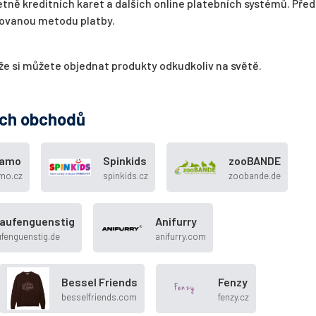
tně kreditních karet a dalších online platebních systémů. Před
rovanou metodu platby.
že si můžete objednat produkty odkudkoliv na světě.
ých obchodů
tamo
Spinkids
zooBANDE
amo.cz
spinkids.cz
zoobande.de
kaufenguenstig
Anifurry
ufenguenstig.de
anifurry.com
Bessel Friends
Fenzy
besselfriends.com
fenzy.cz