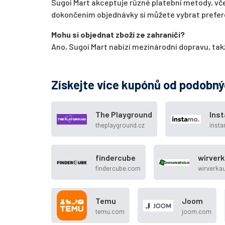
Sugoi Mart akceptuje různé platební metody, vče
dokončením objednávky si můžete vybrat prefe
Mohu si objednat zboží ze zahraničí?
Ano, Sugoi Mart nabízí mezinárodní dopravu, tak
Získejte více kupónů od podobn
The Playground
Ins
theplayground.cz
inst
findercube
wirver
findercube.com
wirverka
Temu
Joom
temu.com
joom.com