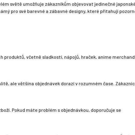
celém světě umožňuje zákazníkům objevovat jedinečné japonsk
námý pro své barevné a zábavné designy, které přitahují pozor
ch produktů, včetně sladkostí, nápojů, hraček, anime merchand
okalitě, ale většina objednávek dorazí v rozumném čase. Zákazníc
zboží. Pokud máte problém s objednávkou, doporučuje se