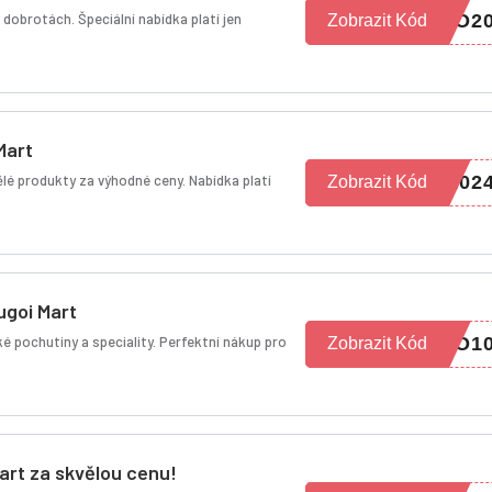
obrotách. Špeciální nabídka platí jen
CO2
Zobrazit Kód
Mart
vělé produkty za výhodné ceny. Nabídka platí
202
Zobrazit Kód
ugoi Mart
é pochutiny a speciality. Perfektní nákup pro
YO1
Zobrazit Kód
Mart za skvělou cenu!