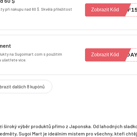
d 60 $
ty při nákupu nad 60 $. Skvělá příležitost
BF1
Zobrazit Kód
iment
odukty na Sugoimart.com s použitím
RDA
Zobrazit Kód
 ušetřete více.
brazit dalších 8 kupónů
ízí široký výběr produktů přímo z Japonska. Od lahodných sladk
edměty, Sugoi Mart je ideálním místem pro všechny, kteří chtěj