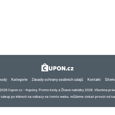
hody
Kategorie
Zásady ochrany osobních údajů
Kontakt
Sitem
2026 Cupon.cz - Kupóny, Promo kódy a Žhavé nabídky 2026. Všechna prá
nákup po kliknutí na odkazy na tomto webu, můžeme získat provizi od n
te slevy v jiné zemi? Prozkoumejte naše místní stránky s 