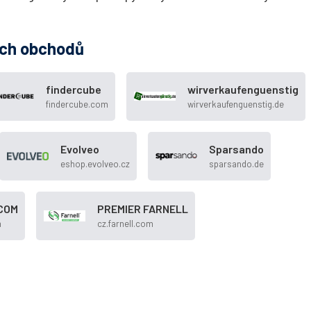
ých obchodů
findercube
wirverkaufenguenstig
findercube.com
wirverkaufenguenstig.de
Evolveo
Sparsando
eshop.evolveo.cz
sparsando.de
COM
PREMIER FARNELL
m
cz.farnell.com