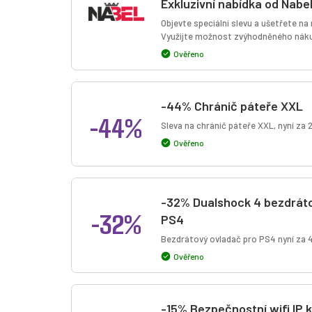
Exkluzivní nabídka od Nabe
Objevte speciální slevu a ušetřete n
Využijte možnost zvýhodněného náku
Ověřeno
-44% Chránič páteře XXL
-44%
Sleva na chránič páteře XXL, nyní za 
Ověřeno
-32% Dualshock 4 bezdrát
-32%
PS4
Bezdrátový ovladač pro PS4 nyní za 4
Ověřeno
-15% Bezpečnostní wifi IP