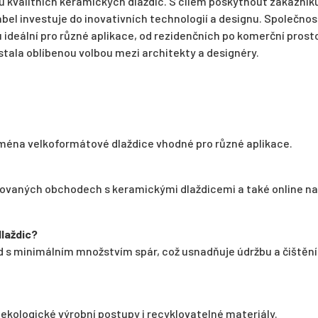
bu kvalitních keramických dlaždic. S cílem poskytnout zákazní
bel investuje do inovativních technologií a designu. Společnos
 ideální pro různé aplikace, od rezidenčních po komerční prosto
 stala oblíbenou volbou mezi architekty a designéry.
jména velkoformátové dlaždice vhodné pro různé aplikace.
zovaných obchodech s keramickými dlaždicemi a také online na
laždic?
d s minimálním množstvím spár, což usnadňuje údržbu a čištění
 ekologické výrobní postupy i recyklovatelné materiály.