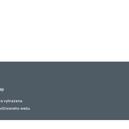
ap
va vyhrazena.
avštíveného webu.
kupóny