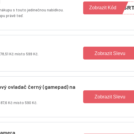
l
FSR
Zobrazit Kód
a nákupu s touto jedinečnou nabídkou.
pu právě teď.
Zobrazit Slevu
278,51 Kč místo 599 Kč.
ový ovladač černý (gamepad) na
Zobrazit Slevu
87,6 Kč místo 590 Kč.
 kamera