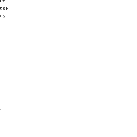
kům
t se
ry.
.