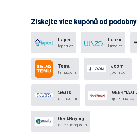
Získejte více kupónů od podobn
Lapert
Lunzo
lapert.cz
lunzo.cz
Temu
Joom
temu.com
joom.com
Sears
GEEKMAXI.
sears.com
geekmaxi.co
GeekBuying
geekbuying.com