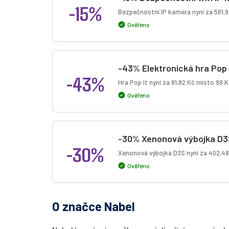
-15%
Bezpečnostní IP kamera nyní za 561,9
Ověřeno
-43% Elektronická hra Pop 
-43%
Hra Pop It nyní za 81,82 Kč místo 99 K
Ověřeno
-30% Xenonová výbojka D3
-30%
Xenonová výbojka D3S nyní za 402,48
Ověřeno
O značce Nabel