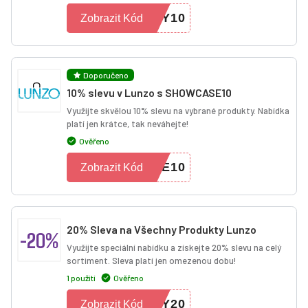
NY10
Zobrazit Kód
Doporučeno
10% slevu v Lunzo s SHOWCASE10
Využijte skvělou 10% slevu na vybrané produkty. Nabídka
platí jen krátce, tak neváhejte!
Ověřeno
SE10
Zobrazit Kód
20% Sleva na Všechny Produkty Lunzo
-20%
Využijte speciální nabídku a získejte 20% slevu na celý
sortiment. Sleva platí jen omezenou dobu!
1 použití
Ověřeno
PY20
Zobrazit Kód