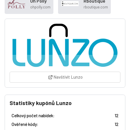
Oh Polly
Rboutique
ohpolly.com
rboutique.com
Navštívit Lunzo
Statistiky kupónů Lunzo
Celkový počet nabídek:
12
Ověřené kódy:
12