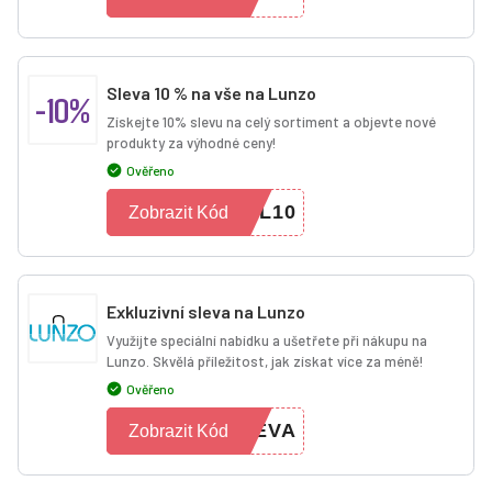
Sleva 10 % na vše na Lunzo
-10%
Získejte 10% slevu na celý sortiment a objevte nové
produkty za výhodné ceny!
Ověřeno
AL10
Zobrazit Kód
Exkluzivní sleva na Lunzo
Využijte speciální nabídku a ušetřete při nákupu na
Lunzo. Skvělá příležitost, jak získat více za méně!
Ověřeno
LEVA
Zobrazit Kód