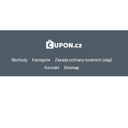
Obchody
Kategorie
Zásady ochrany osobních údajů
Kontakt
Sitemap
Copyright © 2026 Cupon.cz - Kupóny, Promo kódy a Žhavé nabídky
2026. Všechna práva vyhrazena.
Pokud provedete nákup po kliknutí na odkazy na tomto webu,
můžeme získat provizi od navštíveného webu.
Hledáte slevy v jiné zemi? Prozkoumejte naše
místní stránky s kupóny