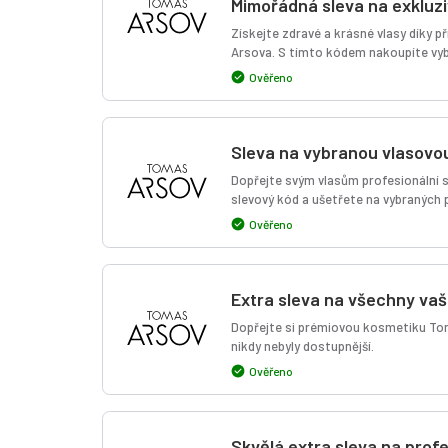
Mimořádná sleva na exkluzi
Získejte zdravé a krásné vlasy díky
Arsova. S tímto kódem nakoupíte vyb
Ověřeno
Sleva na vybranou vlasovo
Dopřejte svým vlasům profesionální sa
slevový kód a ušetřete na vybraných
Ověřeno
Extra sleva na všechny va
Dopřejte si prémiovou kosmetiku Tomá
nikdy nebyly dostupnější.
Ověřeno
Skvělá extra sleva na prof