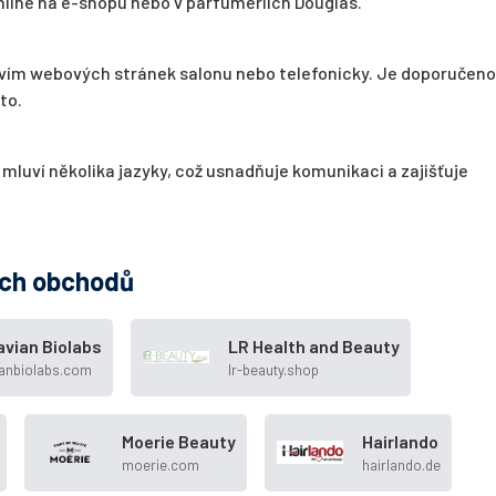
nline na e-shopu nebo v parfumeriích Douglas.
vím webových stránek salonu nebo telefonicky. Je doporučeno
to.
 mluví několika jazyky, což usnadňuje komunikaci a zajišťuje
ých obchodů
vian Biolabs
LR Health and Beauty
ianbiolabs.com
lr-beauty.shop
Moerie Beauty
Hairlando
moerie.com
hairlando.de