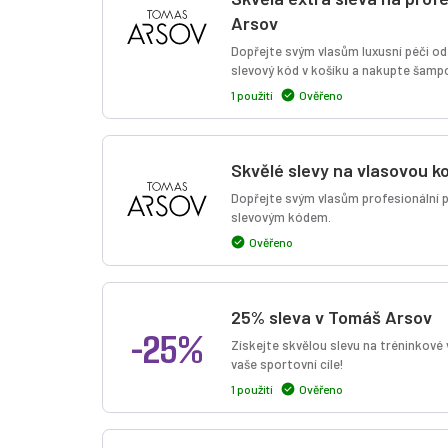
Arsov
Dopřejte svým vlasům luxusní péči od
slevový kód v košíku a nakupte šampon
1 použití
Ověřeno
Skvělé slevy na vlasovou 
Dopřejte svým vlasům profesionální p
slevovým kódem.
Ověřeno
25% sleva v Tomáš Arsov
-25%
Získejte skvělou slevu na tréninkové v
vaše sportovní cíle!
1 použití
Ověřeno