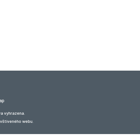
ap
va vyhrazena.
avštíveného webu.