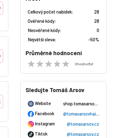
O
Celkový počet nabídek:
28
Ověřené kódy:
28
Neověřené kódy:
0
Největší sleva:
-
50%
Průměrné hodnocení
O
Ohodnoťte!
Sledujte Tomáš Arsov
E
Website
shop.tomasarsov.cz
Facebook
@tomasarsovhaircare.cz
Instagram
@tomasarsov.cz
Tiktok
@tomasarsov.cz