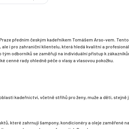
 v Praze předním českým kadeřníkem Tomášem Arso-vem. Tento
le i pro zahraniční klientelu, která hledá kvalitní a profesioná
o tým odborníků se zaměřují na individuální přístup k zákazník
aké cenné rady ohledně péče o vlasy a vlasovou pokožku.
blasti kadeřnictví, včetně střihů pro ženy, muže a děti, stejně 
ktů, které zahrnují šampony, kondicionéry a oleje zaměřené n