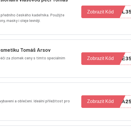
EL3
Zobrazit Kód
 předního českého kadeřníka. Použijte
y, masky i oleje levněji.
kosmetiku Tomáš Arsov
éči za zlomek ceny s tímto speciálním
IE3
Zobrazit Kód
ybavení a oblečení. Ideální příležitost pro
NA2
Zobrazit Kód