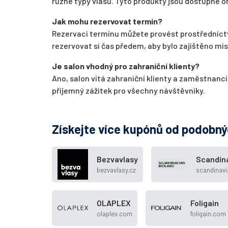
různé typy vlasů. Tyto produkty jsou dostupné o
Jak mohu rezervovat termín?
Rezervaci termínu můžete provést prostřednict
rezervovat si čas předem, aby bylo zajištěno mís
Je salon vhodný pro zahraniční klienty?
Ano, salon vítá zahraniční klienty a zaměstnanci
příjemný zážitek pro všechny návštěvníky.
Získejte více kupónů od podobn
Bezvavlasy
Scandina
bezvavlasy.cz
scandinav
OLAPLEX
Foligain
olaplex.com
foligain.com