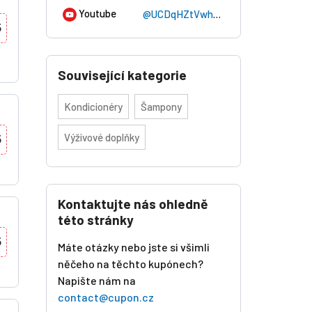
Youtube
@UCDqHZtVwhe2u0m93AmQCCBg
5
Související kategorie
Kondicionéry
Šampony
Výživové doplňky
5
Kontaktujte nás ohledně
této stránky
5
Máte otázky nebo jste si všimli
něčeho na těchto kupónech?
Napište nám na
contact@cupon.cz