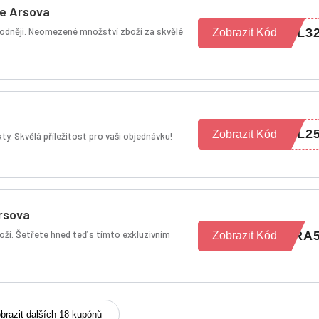
še Arsova
ýhodněji. Neomezené množství zboží za skvělé
EL3
Zobrazit Kód
EL2
Zobrazit Kód
y. Skvělá příležitost pro vaši objednávku!
rsova
oží. Šetřete hned teď s tímto exkluzivním
TRA
Zobrazit Kód
brazit dalších 18 kupónů