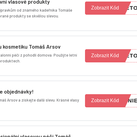
vní vlasové produkty
LET
Zobrazit Kód
 přípravkům od známého kadeřníka Tomáše
rané produkty se skvělou slevou.
u kosmetiku Tomáš Arsov
lonní péči z pohodlí domova. Použijte letní
LET
Zobrazit Kód
 produktech.
še objednávky!
š Arsov a získejte další slevu. Krásné vlasy
NNI
Zobrazit Kód
esionální vlasovou péči Tomáš