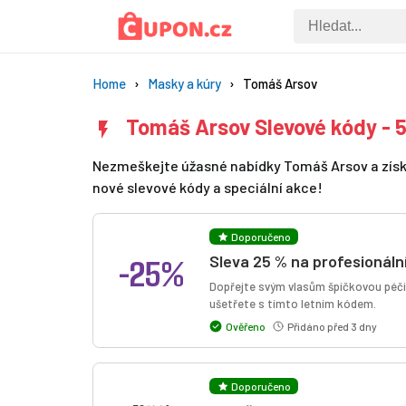
Home
Masky a kúry
Tomáš Arsov
Tomáš Arsov Slevové kódy - 
Nezmeškejte úžasné nabídky Tomáš Arsov a získej
nové slevové kódy a speciální akce!
Doporučeno
-25%
Sleva 25 % na profesionáln
Dopřejte svým vlasům špičkovou péč
ušetřete s tímto letním kódem.
Ověřeno
Přidáno před 3 dny
Doporučeno