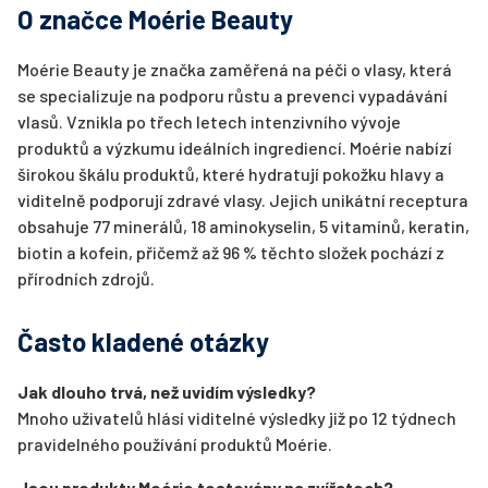
O značce Moérie Beauty
Moérie Beauty je značka zaměřená na péči o vlasy, která
se specializuje na podporu růstu a prevenci vypadávání
vlasů. Vznikla po třech letech intenzivního vývoje
produktů a výzkumu ideálních ingrediencí. Moérie nabízí
širokou škálu produktů, které hydratují pokožku hlavy a
viditelně podporují zdravé vlasy. Jejich unikátní receptura
obsahuje 77 minerálů, 18 aminokyselin, 5 vitamínů, keratin,
biotin a kofein, přičemž až 96 % těchto složek pochází z
přírodních zdrojů.
Často kladené otázky
Jak dlouho trvá, než uvidím výsledky?
Mnoho uživatelů hlásí viditelné výsledky již po 12 týdnech
pravidelného používání produktů Moérie.
Jsou produkty Moérie testovány na zvířatech?