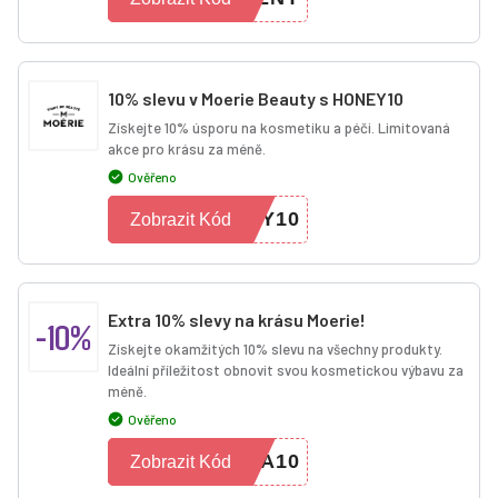
10% slevu v Moerie Beauty s HONEY10
Získejte 10% úsporu na kosmetiku a péči. Limitovaná
akce pro krásu za méně.
Ověřeno
EY10
Zobrazit Kód
Extra 10% slevy na krásu Moerie!
-10%
Získejte okamžitých 10% slevu na všechny produkty.
Ideální příležitost obnovit svou kosmetickou výbavu za
méně.
Ověřeno
RA10
Zobrazit Kód