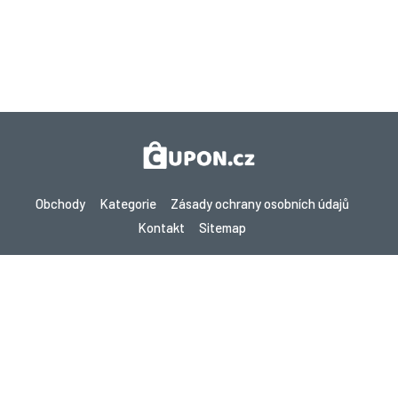
Obchody
Kategorie
Zásady ochrany osobních údajů
Kontakt
Sitemap
Copyright © 2026 Cupon.cz - Kupóny, Promo kódy a Žhavé nabídky
2026. Všechna práva vyhrazena.
Pokud provedete nákup po kliknutí na odkazy na tomto webu,
můžeme získat provizi od navštíveného webu.
Hledáte slevy v jiné zemi? Prozkoumejte naše