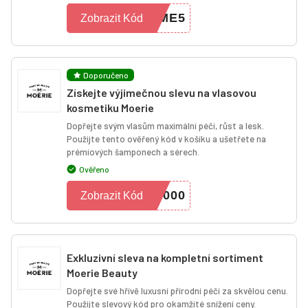
OME5
Zobrazit Kód
Doporučeno
Získejte výjimečnou slevu na vlasovou
kosmetiku Moerie
Dopřejte svým vlasům maximální péči, růst a lesk.
Použijte tento ověřený kód v košíku a ušetřete na
prémiových šamponech a sérech.
Ověřeno
U000
Zobrazit Kód
Exkluzivní sleva na kompletní sortiment
Moerie Beauty
Dopřejte své hřívě luxusní přírodní péči za skvělou cenu.
Použijte slevový kód pro okamžité snížení ceny.