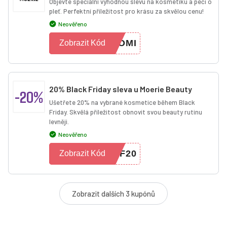
Objevte speciální výhodnou slevu na kosmetiku a péči o
pleť. Perfektní příležitost pro krásu za skvělou cenu!
Neověřeno
HOMI
Zobrazit Kód
20% Black Friday sleva u Moerie Beauty
-20%
Ušetřete 20% na vybrané kosmetice během Black
Friday. Skvělá příležitost obnovit svou beauty rutinu
levněji.
Neověřeno
BF20
Zobrazit Kód
Zobrazit dalších 3 kupónů