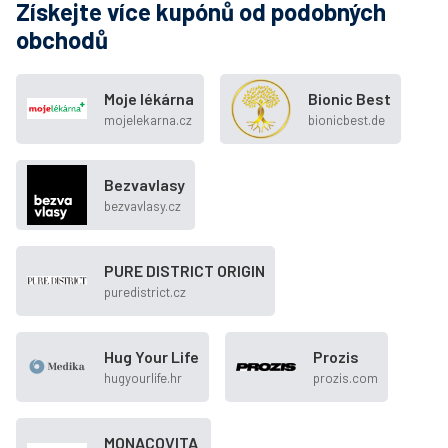
Získejte více kupónů od podobných
obchodů
Moje lékárna
Bionic Best
mojelekarna.cz
bionicbest.de
Bezvavlasy
bezvavlasy.cz
PURE DISTRICT ORIGIN
puredistrict.cz
Hug Your Life
Prozis
hugyourlife.hr
prozis.com
MONACOVITA