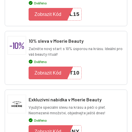
Ověřeno
AL15
Zobrazit Kód
10% sleva v Moerie Beauty
-10%
Začněte nový start s 10% úsporou na krásu. Ideální pro
váš beauty rituál!
Ověřeno
RT10
Zobrazit Kód
Exkluzivní nabídka v Moerie Beauty
Využijte speciální slevu na krásu a péči o pleť.
Neomezené množství, objednejte ještě dnes!
Ověřeno
HENY
Zobrazit Kód