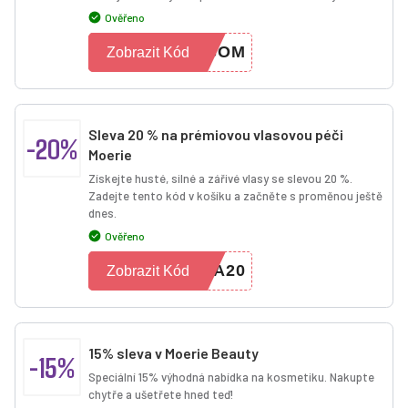
Ověřeno
FCOM
Zobrazit Kód
Sleva 20 % na prémiovou vlasovou péči
-20%
Moerie
Získejte husté, silné a zářivé vlasy se slevou 20 %.
Zadejte tento kód v košíku a začněte s proměnou ještě
dnes.
Ověřeno
KA20
Zobrazit Kód
15% sleva v Moerie Beauty
-15%
Speciální 15% výhodná nabídka na kosmetiku. Nakupte
chytře a ušetřete hned teď!