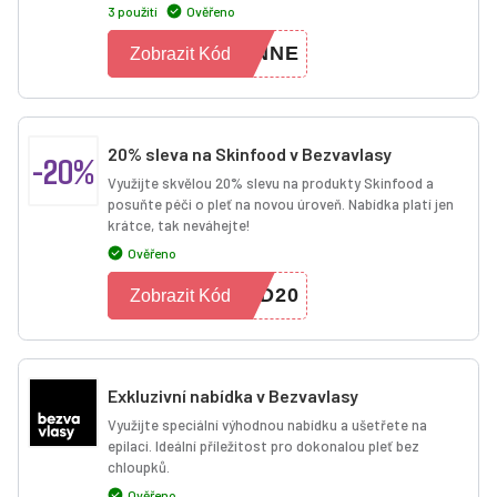
3 použití
Ověřeno
ANNE
Zobrazit Kód
20% sleva na Skinfood v Bezvavlasy
-20%
Využijte skvělou 20% slevu na produkty Skinfood a
posuňte péči o pleť na novou úroveň. Nabídka platí jen
krátce, tak neváhejte!
Ověřeno
OD20
Zobrazit Kód
Exkluzivní nabídka v Bezvavlasy
Využijte speciální výhodnou nabídku a ušetřete na
epilaci. Ideální příležitost pro dokonalou pleť bez
chloupků.
Ověřeno