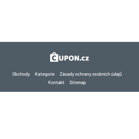
Obchody
Kategorie
Zásady ochrany osobních údajů
Kontakt
Sitemap
Copyright © 2026 Cupon.cz - Kupóny, Promo kódy a Žhavé nabídky
2026. Všechna práva vyhrazena.
Pokud provedete nákup po kliknutí na odkazy na tomto webu,
můžeme získat provizi od navštíveného webu.
Hledáte slevy v jiné zemi? Prozkoumejte naše