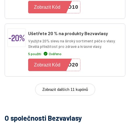
CO10
Zobrazit Kód
Ušetřete 20 % na produkty Bezvavlasy
-20%
Využijte 20% slevu na široký sortiment péče o vlasy.
Skvělá příležitost pro zdravé a krásné vlasy.
5 použití
Ověřeno
IO20
Zobrazit Kód
Zobrazit dalších 11 kupónů
O společnosti Bezvavlasy