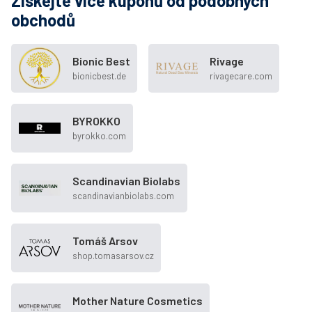
Získejte více kupónů od podobných
obchodů
Bionic Best
Rivage
bionicbest.de
rivagecare.com
BYROKKO
byrokko.com
Scandinavian Biolabs
scandinavianbiolabs.com
Tomáš Arsov
shop.tomasarsov.cz
Mother Nature Cosmetics