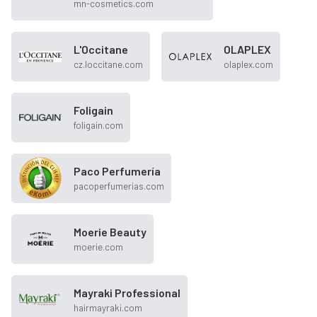
mn-cosmetics.com
L'Occitane
OLAPLEX
cz.loccitane.com
olaplex.com
Foligain
foligain.com
Paco Perfumería
pacoperfumerias.com
Moerie Beauty
moerie.com
Mayraki Professional
hairmayraki.com