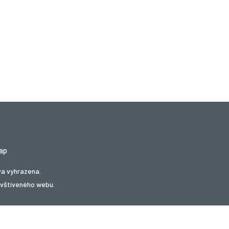
ap
va vyhrazena.
avštíveného webu.
kupóny