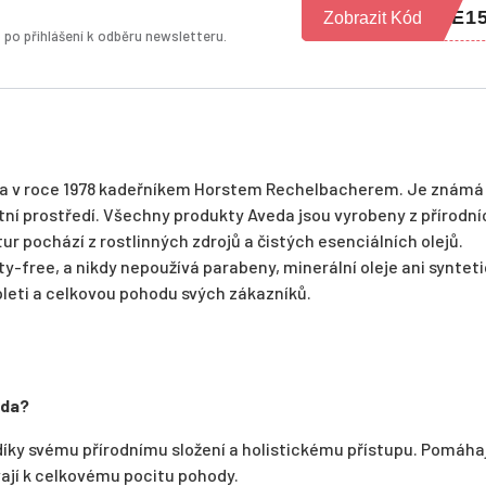
ME1
Zobrazit Kód
p po přihlášení k odběru newsletteru.
ena v roce 1978 kadeřníkem Horstem Rechelbacherem. Je známá
otní prostředí. Všechny produkty Aveda jsou vyrobeny z přírodní
ur pochází z rostlinných zdrojů a čistých esenciálních olejů.
ty-free, a nikdy nepoužívá parabeny, minerální oleje ani syntet
pleti a celkovou pohodu svých zákazníků.
eda?
íky svému přírodnímu složení a holistickému přístupu. Pomáhaj
ívají k celkovému pocitu pohody.