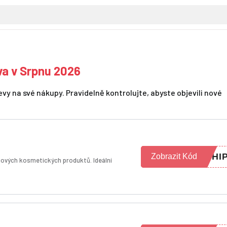
va v Srpnu 2026
y na své nákupy. Pravidelně kontrolujte, abyste objevili nové
SHI
Zobrazit Kód
iových kosmetických produktů. Ideální