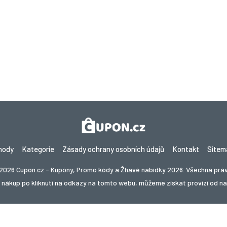
hody
Kategorie
Zásady ochrany osobních údajů
Kontakt
Sitem
2026 Cupon.cz - Kupóny, Promo kódy a Žhavé nabídky 2026. Všechna prá
nákup po kliknutí na odkazy na tomto webu, můžeme získat provizi od n
te slevy v jiné zemi? Prozkoumejte naše místní stránky s 