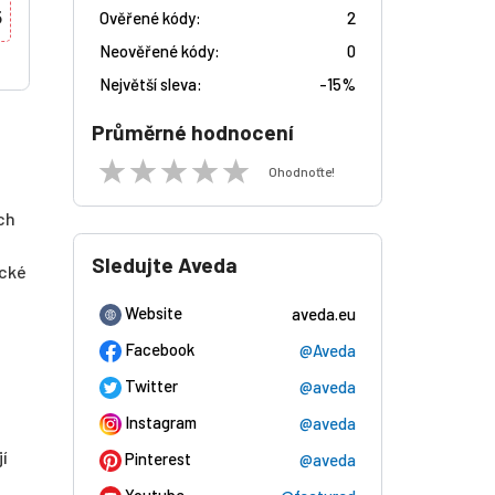
5
Ověřené kódy:
2
Neověřené kódy:
0
Největší sleva:
-
15%
Průměrné hodnocení
Ohodnoťte!
ch
Sledujte Aveda
ické
Website
aveda.eu
Facebook
@Aveda
Twitter
@aveda
Instagram
@aveda
í
Pinterest
@aveda
Youtube