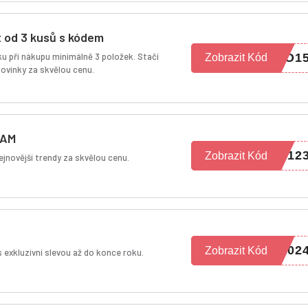
t od 3 kusů s kódem
ku při nákupu minimálně 3 položek. Stačí
LO1
Zobrazit Kód
novinky za skvělou cenu.
LAM
D12
Zobrazit Kód
ejnovější trendy za skvělou cenu.
202
Zobrazit Kód
 exkluzivní slevou až do konce roku.