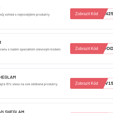
M
ON2
Zobrazit Kód
vůj vzhled s nejnovějšími produkty.
M
MOO
Zobrazit Kód
u cenu s naším speciálním slevovým kódem.
 SHEGLAM
OV1
Zobrazit Kód
kejte 15% slevu na své oblíbené produkty.
oží SHEGLAM