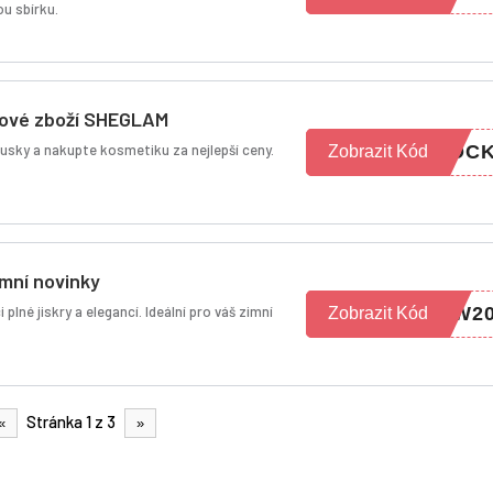
u sbírku.
adové zboží SHEGLAM
usky a nakupte kosmetiku za nejlepší ceny.
TOC
Zobrazit Kód
mní novinky
lné jiskry a elegancí. Ideální pro váš zimní
OW2
Zobrazit Kód
Stránka 1 z 3
«
»