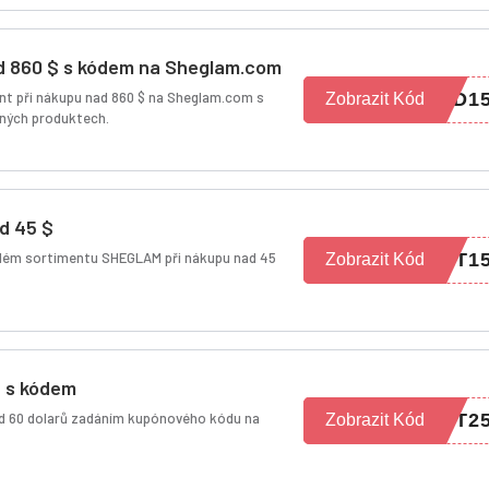
ad 860 $ s kódem na Sheglam.com
ment při nákupu nad 860 $ na Sheglam.com s
ED1
Zobrazit Kód
ených produktech.
ad 45 $
celém sortimentu SHEGLAM při nákupu nad 45
ET1
Zobrazit Kód
$ s kódem
ad 60 dolarů zadáním kupónového kódu na
ET2
Zobrazit Kód