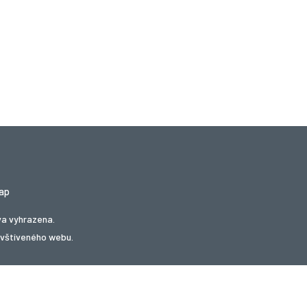
ap
va vyhrazena.
avštíveného webu.
kupóny