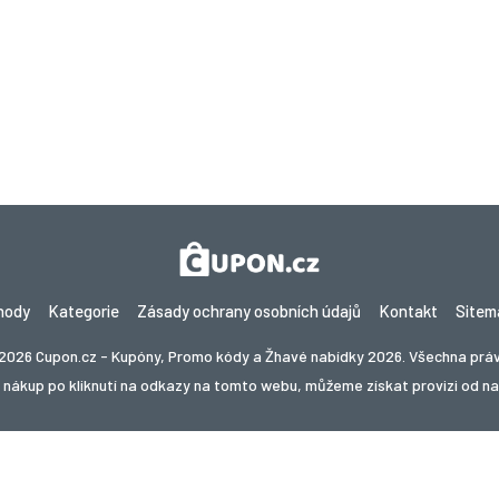
hody
Kategorie
Zásady ochrany osobních údajů
Kontakt
Sitem
2026 Cupon.cz - Kupóny, Promo kódy a Žhavé nabídky 2026. Všechna prá
nákup po kliknutí na odkazy na tomto webu, můžeme získat provizi od n
te slevy v jiné zemi? Prozkoumejte naše místní stránky s 