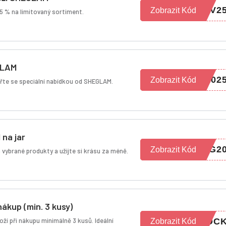
OV2
Zobrazit Kód
5 % na limitovaný sortiment.
GLAM
202
Zobrazit Kód
zářte se speciální nabídkou od SHEGLAM.
na jar
NG2
Zobrazit Kód
a vybrané produkty a užijte si krásu za méně.
nákup (min. 3 kusy)
oží při nákupu minimálně 3 kusů. Ideální
TOC
Zobrazit Kód