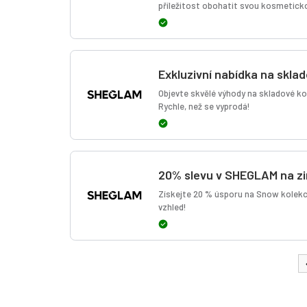
příležitost obohatit svou kosmeticko
Exkluzivní nabídka na skl
Objevte skvělé výhody na skladové ko
Rychle, než se vyprodá!
20% slevu v SHEGLAM na zi
Získejte 20 % úsporu na Snow kolekci p
vzhled!