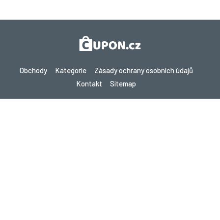
Obchody
Kategorie
Zásady ochrany osobních údajů
Kontakt
Sitemap
Copyright © 2026 Cupon.cz - Kupóny, Promo kódy a Žhavé nabídky
2026. Všechna práva vyhrazena.
Pokud provedete nákup po kliknutí na odkazy na tomto webu,
můžeme získat provizi od navštíveného webu.
Hledáte slevy v jiné zemi? Prozkoumejte naše
místní stránky s kupóny