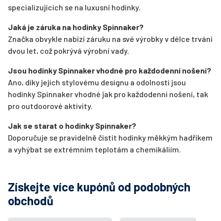
specializujících se na luxusní hodinky.
Jaká je záruka na hodinky Spinnaker?
Značka obvykle nabízí záruku na své výrobky v délce trvání
dvou let, což pokrývá výrobní vady.
Jsou hodinky Spinnaker vhodné pro každodenní nošení?
Ano, díky jejich stylovému designu a odolnosti jsou
hodinky Spinnaker vhodné jak pro každodenní nošení, tak
pro outdoorové aktivity.
Jak se starat o hodinky Spinnaker?
Doporučuje se pravidelně čistit hodinky měkkým hadříkem
a vyhýbat se extrémním teplotám a chemikáliím.
Získejte více kupónů od podobných
obchodů