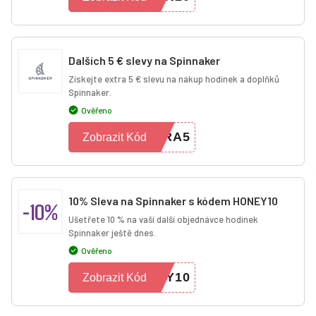
Dalších 5 € slevy na Spinnaker
Získejte extra 5 € slevu na nákup hodinek a doplňků
Spinnaker.
Ověřeno
TRA5
Zobrazit Kód
10% Sleva na Spinnaker s kódem HONEY10
-10%
Ušetřete 10 % na vaší další objednávce hodinek
Spinnaker ještě dnes.
Ověřeno
EY10
Zobrazit Kód