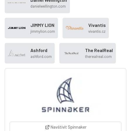
danielwellington.com
JIMMY LION
Vivantis
jimmylion.com
vivantis.cz
Ashford
The RealReal
ashford.com
therealreal.com
Navštívit Spinnaker