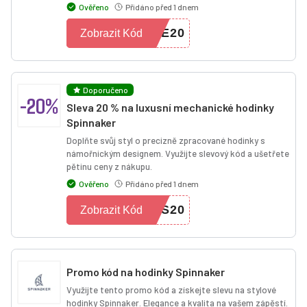
Ověřeno
Přidáno před 1 dnem
ME20
Zobrazit Kód
Doporučeno
-20%
Sleva 20 % na luxusní mechanické hodinky
Spinnaker
Doplňte svůj styl o precizně zpracované hodinky s
námořnickým designem. Využijte slevový kód a ušetřete
pětinu ceny z nákupu.
Ověřeno
Přidáno před 1 dnem
NS20
Zobrazit Kód
Promo kód na hodinky Spinnaker
Využijte tento promo kód a získejte slevu na stylové
hodinky Spinnaker. Elegance a kvalita na vašem zápěstí.