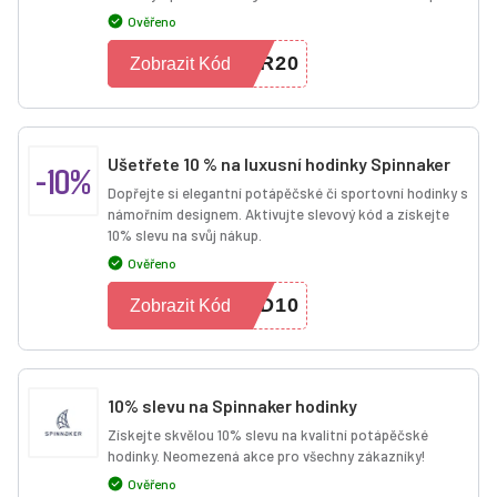
Ověřeno
ER20
Zobrazit Kód
Ušetřete 10 % na luxusní hodinky Spinnaker
-10%
Dopřejte si elegantní potápěčské či sportovní hodinky s
námořním designem. Aktivujte slevový kód a získejte
10% slevu na svůj nákup.
Ověřeno
AD10
Zobrazit Kód
10% slevu na Spinnaker hodinky
Získejte skvělou 10% slevu na kvalitní potápěčské
hodinky. Neomezená akce pro všechny zákazníky!
Ověřeno