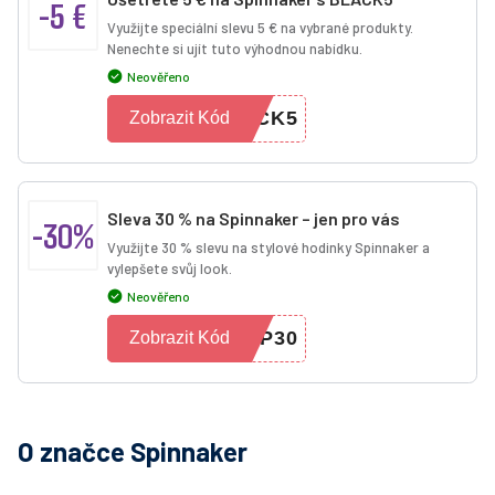
-5 €
Využijte speciální slevu 5 € na vybrané produkty.
Nenechte si ujít tuto výhodnou nabídku.
Neověřeno
ACK5
Zobrazit Kód
Sleva 30 % na Spinnaker – jen pro vás
-30%
Využijte 30 % slevu na stylové hodinky Spinnaker a
vylepšete svůj look.
Neověřeno
SP30
Zobrazit Kód
O značce Spinnaker