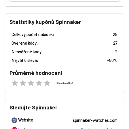
Statistiky kupónů Spinnaker
Celkový počet nabídek:
29
Ověřené kódy:
27
Neověřené kódy:
2
Největší sleva:
-
50%
Průměrné hodnocení
Ohodnoťte!
Sledujte Spinnaker
Website
spinnaker-watches.com