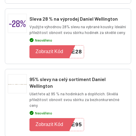
Sleva 28 % na výprodej Daniel Wellington
-28%
Využijte výhodnou 28% slevu na vybrané kousky. Ideální
příležitost obnovit svou sbírku hodinek za skvělé ceny.
Neověřeno
LE28
Zobrazit Kód
95% slevy na celý sortiment Daniel
Wellington
Ušetřete až 95 % na hodinkách a doplňcích. Skvělá
příležitost obnovit svou sbírku za bezkonkurenčné
ceny.
Neověřeno
VE95
Zobrazit Kód