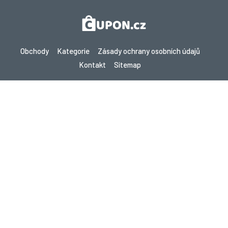
Obchody
Kategorie
Zásady ochrany osobních údajů
Kontakt
Sitemap
Copyright © 2026 Cupon.cz - Kupóny, Promo kódy a Žhavé nabídky
2026. Všechna práva vyhrazena.
Pokud provedete nákup po kliknutí na odkazy na tomto webu,
můžeme získat provizi od navštíveného webu.
Hledáte slevy v jiné zemi? Prozkoumejte naše
místní stránky s kupóny
gupon.de
cupon.fr
scontopia.com
cuponz.es