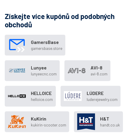
Získejte více kupónů od podobných
obchodů
GamersBase
gamersbase.store
Lunyee
AVI-8
lunyeecnc.com
avi-8.com
HELLOICE
LÚDERE
helloice.com
luderejewelry.com
KuKirin
H&T
kukirin-scooter.com
handt.co.uk