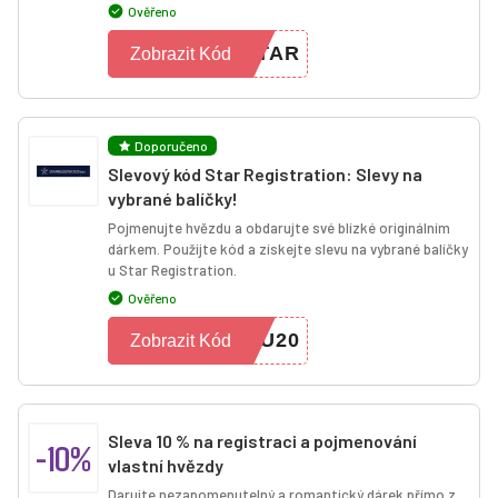
Ověřeno
STAR
Zobrazit Kód
Doporučeno
Slevový kód Star Registration: Slevy na
vybrané balíčky!
Pojmenujte hvězdu a obdarujte své blízké originálním
dárkem. Použijte kód a získejte slevu na vybrané balíčky
u Star Registration.
Ověřeno
SU20
Zobrazit Kód
Sleva 10 % na registraci a pojmenování
-10%
vlastní hvězdy
Darujte nezapomenutelný a romantický dárek přímo z