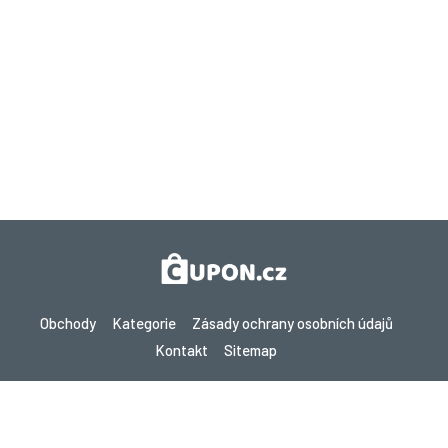
Obchody
Kategorie
Zásady ochrany osobních údajů
Kontakt
Sitemap
Copyright © 2026 Cupon.cz - Kupóny, Promo kódy a Žhavé nabídky
2026. Všechna práva vyhrazena.
Pokud provedete nákup po kliknutí na odkazy na tomto webu,