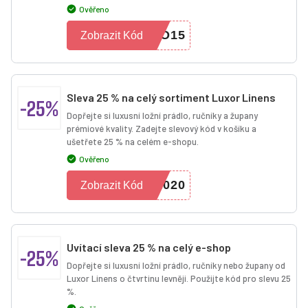
Ověřeno
LO15
Zobrazit Kód
Sleva 25 % na celý sortiment Luxor Linens
-25%
Dopřejte si luxusní ložní prádlo, ručníky a župany
prémiové kvality. Zadejte slevový kód v košíku a
ušetřete 25 % na celém e-shopu.
Ověřeno
2020
Zobrazit Kód
Uvítací sleva 25 % na celý e-shop
-25%
Dopřejte si luxusní ložní prádlo, ručníky nebo župany od
Luxor Linens o čtvrtinu levněji. Použijte kód pro slevu 25
%.