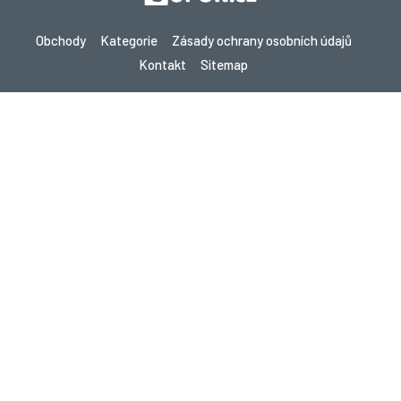
Obchody
Kategorie
Zásady ochrany osobních údajů
Kontakt
Sitemap
Copyright © 2026 Cupon.cz - Kupóny, Promo kódy a Žhavé nabídky
2026. Všechna práva vyhrazena.
Pokud provedete nákup po kliknutí na odkazy na tomto webu,
můžeme získat provizi od navštíveného webu.
Hledáte slevy v jiné zemi? Prozkoumejte naše
místní stránky s kupóny
gupon.de
cupon.fr
scontopia.com
cuponz.es