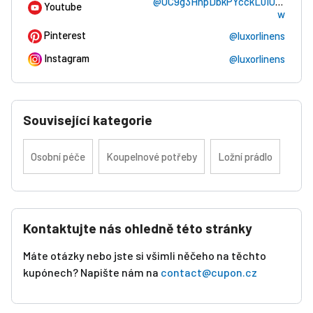
@UC9g3HnpDbkPYcckL0IUzq-
Youtube
w
Pinterest
@luxorlinens
Instagram
@luxorlinens
Související kategorie
Osobní péče
Koupelnové potřeby
Ložní prádlo
Kontaktujte nás ohledně této stránky
Máte otázky nebo jste si všimli něčeho na těchto
kupónech? Napište nám na
contact@cupon.cz