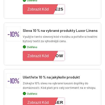
Ověřeno
ME25
Zobrazit Kód
Sleva 10 % na vybrané produkty Luxor Linens
-10%
Využijte tento slevový kód v košíku a pořiďte si kvalitní
bytový textil za výhodnější cenu.
Ověřeno
FNOW
Zobrazit Kód
Ušetřete 10 % na jakýkoliv produkt
-10%
Získejte 10% slevu na vybrané luxusní doplňky do
domácnosti. Kód platí pro celý sortiment na e-shopu.
Ověřeno
USER
Zobrazit Kód