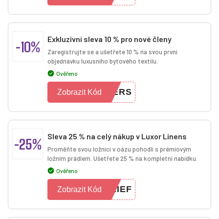
Exkluzivní sleva 10 % pro nové členy
-10%
Zaregistrujte se a ušetřete 10 % na svou první
objednávku luxusního bytového textilu.
Ověřeno
BERS
Zobrazit Kód
Sleva 25 % na celý nákup v Luxor Linens
-25%
Proměňte svou ložnici v oázu pohodlí s prémiovým
ložním prádlem. Ušetřete 25 % na kompletní nabídku.
Ověřeno
LIEF
Zobrazit Kód