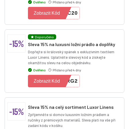
Ověřeno
Přidáno před 4 dny
LC20
Zobrazit Kód
Doporučeno
-15%
Sleva 15% na luxusní ložní prádlo a doplňky
Dopřejte si královský spánek s exkluzivním textilem
Luxor Linens. Uplatněte slevový kód a získejte
okamžitou slevu na celou objednávku.
Ověřeno
Přidáno před 4 dny
RRG2
Zobrazit Kód
Sleva 15% na celý sortiment Luxor Linens
-15%
Zpříjemněte si domov luxusním ložním prádlem a
ručníky z prémiových materiálů. Sleva platí na vše při
zadání kódu v košíku.