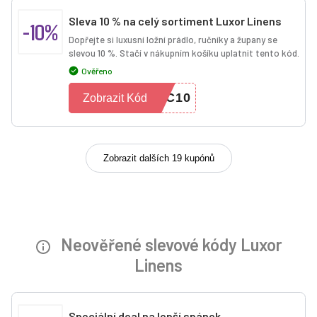
Sleva 10 % na celý sortiment Luxor Linens
-10%
Dopřejte si luxusní ložní prádlo, ručníky a župany se
slevou 10 %. Stačí v nákupním košíku uplatnit tento kód.
Ověřeno
CC10
Zobrazit Kód
Zobrazit dalších 19 kupónů
Neověřené slevové kódy Luxor
Linens
Speciální deal na lepší spánek