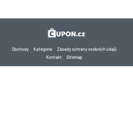
Obchody
Kategorie
Zásady ochrany osobních údajů
Kontakt
Sitemap
Copyright © 2026 Cupon.cz - Kupóny, Promo kódy a Žhavé nabídky
2026. Všechna práva vyhrazena.
Pokud provedete nákup po kliknutí na odkazy na tomto webu,
můžeme získat provizi od navštíveného webu.
Hledáte slevy v jiné zemi? Prozkoumejte naše
místní stránky s kupóny