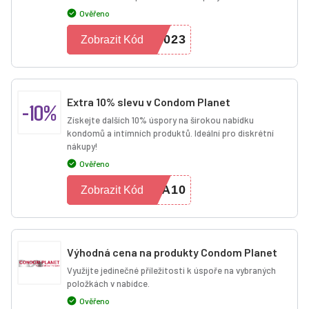
Ověřeno
2023
Zobrazit Kód
Extra 10% slevu v Condom Planet
-10%
Získejte dalších 10% úspory na širokou nabídku
kondomů a intímních produktů. Ideální pro diskrétní
nákupy!
Ověřeno
RA10
Zobrazit Kód
Výhodná cena na produkty Condom Planet
Využijte jedinečné příležitosti k úspoře na vybraných
položkách v nabídce.
Ověřeno