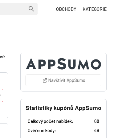
OBCHODY
KATEGORIE
ové
Navštívit AppSumo
0
Statistiky kupónů AppSumo
Celkový počet nabídek:
68
Ověřené kódy:
46