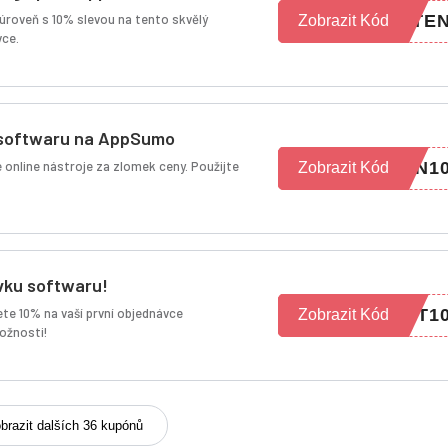
 úroveň s 10% slevou na tento skvělý
5TE
Zobrazit Kód
vce.
 softwaru na AppSumo
é online nástroje za zlomek ceny. Použijte
ON1
Zobrazit Kód
vku softwaru!
e 10% na vaší první objednávce
OT1
Zobrazit Kód
ožnosti!
brazit dalších 36 kupónů