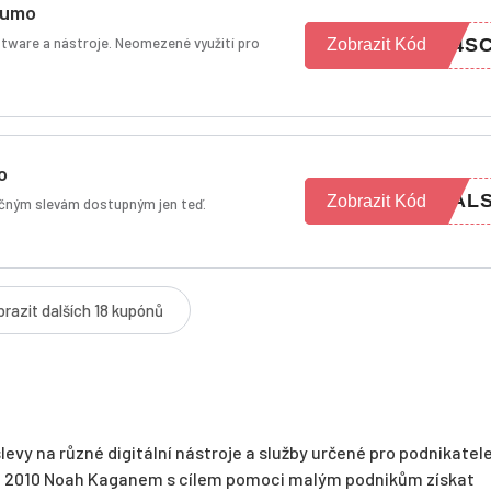
Sumo
ftware a nástroje. Neomezené využití pro
K4S
Zobrazit Kód
o
EAL
Zobrazit Kód
nečným slevám dostupným jen teď.
razit dalších 18 kupónů
levy na různé digitální nástroje a služby určené pro podnikatele
ce 2010 Noah Kaganem s cílem pomoci malým podnikům získat