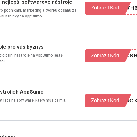
a nejlepší softwarové nástroje
S7H
Zobrazit Kód
pro podnikání, marketing a tvorbu obsahu za
ivní nabídky na AppSumo.
oje pro váš byznys
 digitální nástroje na AppSumo ještě
YXS
Zobrazit Kód
ení.
ástrojích AppSumo
etřete na software, který musíte mít.
16G
Zobrazit Kód
ppSumo