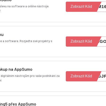
slevu na software a online nástroje.
JM1
Zobrazit Kód
!
ku
oje a software. Rozjeďte své projekty s
TSG
Zobrazit Kód
nákup na AppSumo
m digitálním nástrojům pro vaše podnikání za
5GJ
Zobrazit Kód
í.
ding5 přes AppSumo