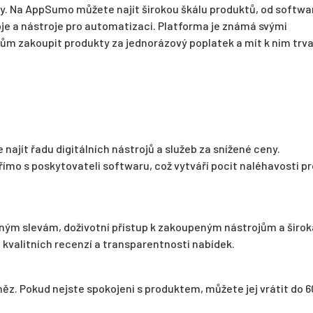
y. Na AppSumo můžete najít širokou škálu produktů, od softwa
je a nástroje pro automatizaci. Platforma je známá svými
lům zakoupit produkty za jednorázový poplatek a mít k nim trva
najít řadu digitálních nástrojů a služeb za snížené ceny.
mo s poskytovateli softwaru, což vytváří pocit naléhavosti pr
zným slevám, doživotní přístup k zakoupeným nástrojům a širok
 kvalitních recenzí a transparentnosti nabídek.
z. Pokud nejste spokojeni s produktem, můžete jej vrátit do 6