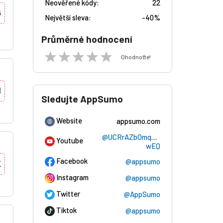
Neověřené kódy:
22
6
Největší sleva:
-
40%
Průměrné hodnocení
Ohodnoťte!
H
Sledujte AppSumo
Website
appsumo.com
@UCRrAZbOmqB3pX7dWHC_-
Youtube
wEQ
Facebook
@appsumo
X
Instagram
@appsumo
Twitter
@AppSumo
Tiktok
@appsumo