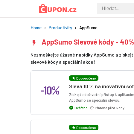
Home
Productivity
AppSumo
AppSumo Slevové kódy - 40% 
Nezmeškejte úžasné nabídky AppSumo a získejte s
slevové kódy a speciální akce!
Doporučeno
-10%
Sleva 10 % na inovativní s
Získejte doživotní přístup k aplikací
AppSumo se speciální slevou.
Ověřeno
Přidáno před 3 dny
Doporučeno