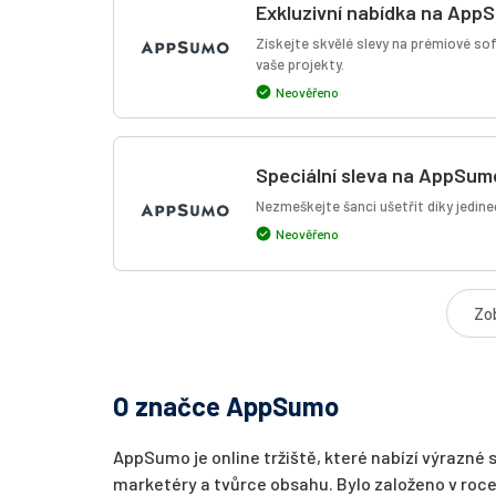
Exkluzivní nabídka na App
Získejte skvělé slevy na prémiové so
vaše projekty.
Neověřeno
Speciální sleva na AppSum
Nezmeškejte šanci ušetřit díky jedi
Neověřeno
Zob
O značce AppSumo
AppSumo je online tržiště, které nabízí výrazné s
marketéry a tvůrce obsahu. Bylo založeno v ro