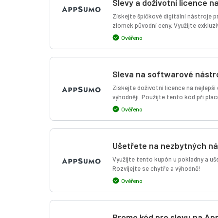
Slevy a doživotní licence n
Získejte špičkové digitální nástroje 
zlomek původní ceny. Využijte exkluz
Ověřeno
Sleva na softwarové nástr
Získejte doživotní licence na nejlepší
výhodněji. Použijte tento kód při plac
Ověřeno
Ušetřete na nezbytných n
Využijte tento kupón u pokladny a uš
Rozvíjejte se chytře a výhodně!
Ověřeno
Promo kód pro slevu na A