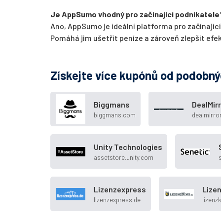
Je AppSumo vhodný pro začínající podnikatele
Ano, AppSumo je ideální platforma pro začínající 
Pomáhá jim ušetřit peníze a zároveň zlepšit efekt
Získejte více kupónů od podobn
Biggmans
DealMir
biggmans.com
dealmirro
Unity Technologies
assetstore.unity.com
Lizenzexpress
Lize
lizenzexpress.de
lizenz