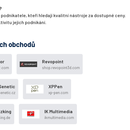
?
podnikatele, kteří hledají kvalitní nástroje za dostupné ceny.
ivitu jejich podnikání.
ých obchodů
ror
Revopoint
r.com
shop.revopoint3d.com
Senetic
XPPen
senetic.cz
xp-pen.com
nzking
IK Multimedia
king.de
ikmultimedia.com