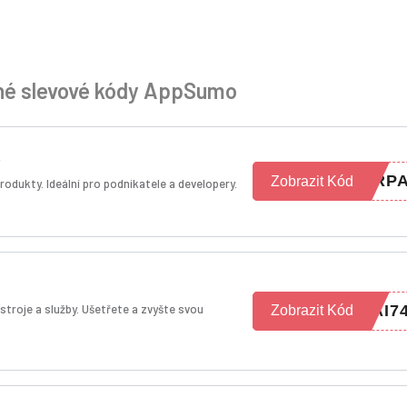
é slevové kódy AppSumo
o
RP
Zobrazit Kód
rodukty. Ideální pro podnikatele a developery.
ástroje a služby. Ušetřete a zvyšte svou
AI7
Zobrazit Kód