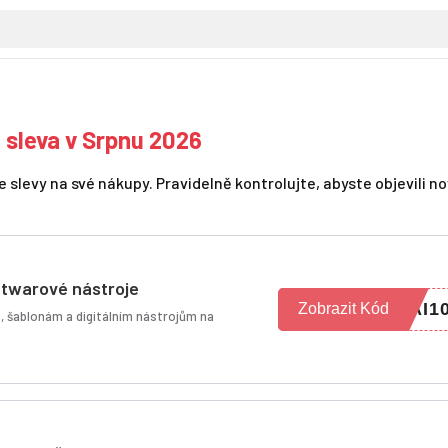
sleva v Srpnu 2026
levy na své nákupy. Pravidelně kontrolujte, abyste objevili n
oftwarové nástroje
AI1
Zobrazit Kód
m, šablonám a digitálním nástrojům na