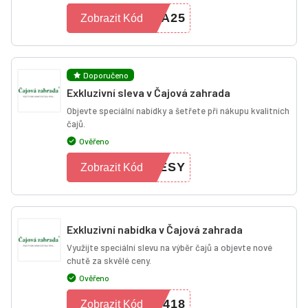
VA25
Zobrazit Kód
Doporučeno
Exkluzivní sleva v Čajová zahrada
Objevte speciální nabídky a šetřete při nákupu kvalitních
čajů.
Ověřeno
TESY
Zobrazit Kód
Exkluzivní nabídka v Čajová zahrada
Využijte speciální slevu na výběr čajů a objevte nové
chutě za skvělé ceny.
Ověřeno
6418
Zobrazit Kód