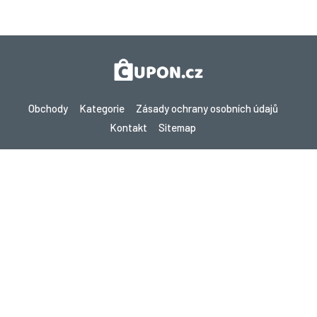
Obchody
Kategorie
Zásady ochrany osobních údajů
Kontakt
Sitemap
Copyright © 2026 Cupon.cz - Kupóny, Promo kódy a Žhavé nabídky
2026. Všechna práva vyhrazena.
Pokud provedete nákup po kliknutí na odkazy na tomto webu,
můžeme získat provizi od navštíveného webu.
Hledáte slevy v jiné zemi? Prozkoumejte naše
místní stránky s kupóny