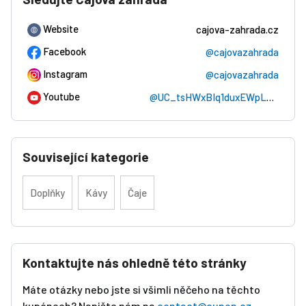
Website
cajova-zahrada.cz
Facebook
@cajovazahrada
Instagram
@cajovazahrada
Youtube
@UC_tsHWxBIq1duxEWpLmY5Vg
Související kategorie
Doplňky
Kávy
Čaje
Kontaktujte nás ohledně této stránky
Máte otázky nebo jste si všimli něčeho na těchto
kupónech? Napište nám na
contact@cupon.cz