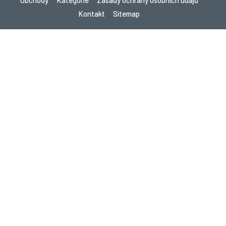
Obchody
Kategorie
Zásady ochrany osobních údajů
Kontakt
Sitemap
Copyright © 2026 Cupon.cz - Kupóny, Promo kódy a Žhavé nabídky
2026. Všechna práva vyhrazena.
Pokud provedete nákup po kliknutí na odkazy na tomto webu,
můžeme získat provizi od navštíveného webu.
Hledáte slevy v jiné zemi? Prozkoumejte naše
místní stránky s kupóny
gupon.de
cupon.fr
scontopia.com
cuponz.es
kuponie.pl
kortingi.nl
kupon.se
akciokod.com