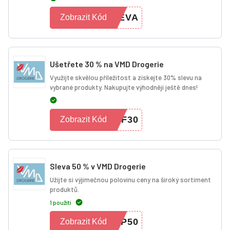
LEVA
Zobrazit Kód
Ušetřete 30 % na VMD Drogerie
Využijte skvělou příležitost a získejte 30% slevu na
vybrané produkty. Nakupujte výhodněji ještě dnes!
FF30
Zobrazit Kód
Sleva 50 % v VMD Drogerie
Užijte si výjimečnou polovinu ceny na široký sortiment
produktů.
1 použití
YP50
Zobrazit Kód